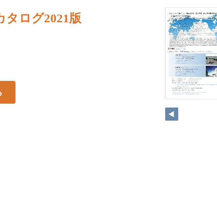
タログ2021版
る