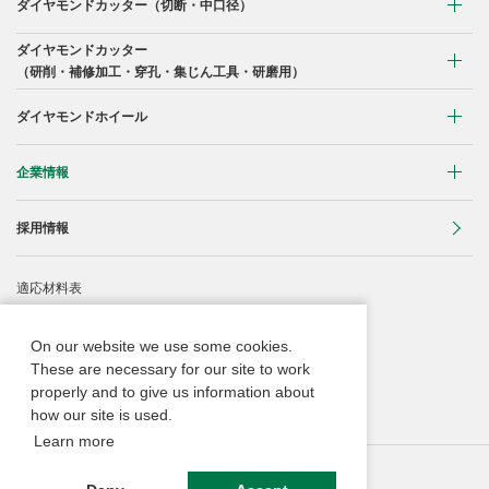
コンクリート・ブロック切断用
ダイヤモンドカッター
（切断・中口径）
曲線切断用
ダイヤモンドカッター
コンクリート・ブロック切断用
（研削・補修加工・穿孔・集じん工具・研磨用）
ブロック切断用
石材切断用
研削用
ダイヤモンドホイール
石材切断用
鋳鉄管切断用
補修加工
タイル切断用
レジンボンド製品
企業情報
アスファルト切断用
穿孔
瓦切断用
ビトリボンド製品
レスキュー災害救助用
会社概要
採用情報
集じん工具
鋳鉄管切断用
メタルボンド製品
役員一覧
研磨用
適応材料表
塩ビパイプ切断用
電着・溶着製品
沿革
Webカタログ
その他ドレッサー・一般砥石
On our website we use some cookies.
事業所
These are necessary for our site to work
安全にご使用頂くために
properly and to give us information about
ダイヤモンドカッターの豆知識
how our site is used.
Learn more
サイトの利用条件等
個人情報保護ポリシー