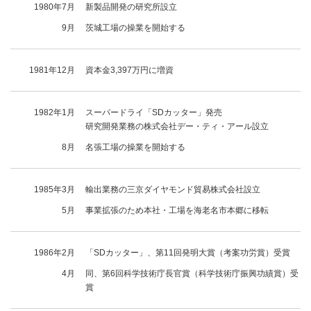
アスファルト切断用（中口径）
1980年7月
新製品開発の研究所設立
適応材料表
Webカタログ
レスキュー災害救助用（中口径）
9月
茨城工場の操業を開始する
研削用
事業所
1981年12月
資本金3,397万円に増資
補修加工
穿孔
集じん工具
1982年1月
スーパードライ「SDカッター」発売
研究開発業務の株式会社デー・ティ・アール設立
研磨用
8月
名張工場の操業を開始する
1985年3月
輸出業務の三京ダイヤモンド貿易株式会社設立
5月
事業拡張のため本社・工場を海老名市本郷に移転
1986年2月
「SDカッター」、第11回発明大賞（考案功労賞）受賞
4月
同、第6回科学技術庁長官賞（科学技術庁振興功績賞）受
賞