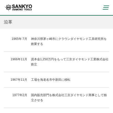
沿革
コンクリート・ブロック切断用
（ポータブル）
1965年 7月
神奈川県茅ヶ崎市にクラウンダイヤモンド工具研究所を
曲線切断用（ポータブル）
創業する
ブロック切断用（ポータブル）
レジンボンド製品
石材切断用（ポータブル）
ビトリボンド製品
1966年11月
資本金1,250万円をもって三京ダイヤモンド工業株式会社
タイル切断用（ポータブル）
創立
メタルボンド製品
会社概要
瓦切断用（ポータブル）
電着・溶着製品
役員一覧
鋳鉄管切断用（ポータブル）
その他ドレッサー・一般砥石
1967年11月
工場を海老名市中新田に移転
沿革
塩ビパイプ切断用（ポータブル）
事業所
コンクリート切断用（中口径）
1977年2月
国内販売部門を株式会社三京ダイヤモンド商事として独
立させる
石材切断用（中口径）
鋳鉄管切断用（中口径）