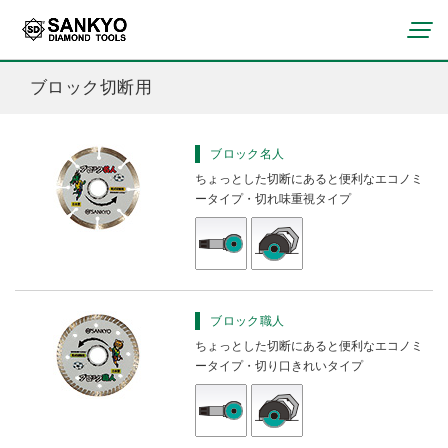
ブロック切断用
コンクリート・ブロック切断用
（ポータブル）
ブロック名人
曲線切断用（ポータブル）
ちょっとした切断にあると便利なエコノミ
ブロック切断用（ポータブル）
ータイプ・切れ味重視タイプ
レジンボンド製品
石材切断用（ポータブル）
ビトリボンド製品
タイル切断用（ポータブル）
メタルボンド製品
会社概要
瓦切断用（ポータブル）
電着・溶着製品
役員一覧
鋳鉄管切断用（ポータブル）
その他ドレッサー・一般砥石
沿革
ブロック職人
塩ビパイプ切断用（ポータブル）
事業所
ちょっとした切断にあると便利なエコノミ
ータイプ・切り口きれいタイプ
コンクリート切断用（中口径）
石材切断用（中口径）
鋳鉄管切断用（中口径）