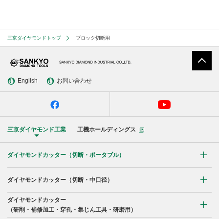
アスファルト切断用（中口径）
適応材料表
Webカタログ
レスキュー災害救助用（中口径）
研削用
三京ダイヤモンドトップ
ブロック切断用
事業所
補修加工
穿孔
集じん工具
English
お問い合わせ
研磨用
三京ダイヤモンド工業
工機ホールディングス
ダイヤモンドカッター
（切断・ポータブル）
コンクリート・ブロック切断用
ダイヤモンドカッター
（切断・中口径）
曲線切断用
ダイヤモンドカッター
コンクリート・ブロック切断用
（研削・補修加工・穿孔・集じん工具・研磨用）
ブロック切断用