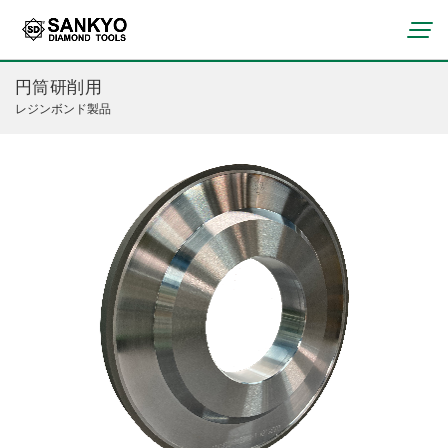
円筒研削用
レジンボンド製品
コンクリート・ブロック切断用
（ポータブル）
曲線切断用（ポータブル）
ブロック切断用（ポータブル）
レジンボンド製品
石材切断用（ポータブル）
ビトリボンド製品
タイル切断用（ポータブル）
メタルボンド製品
会社概要
瓦切断用（ポータブル）
電着・溶着製品
役員一覧
鋳鉄管切断用（ポータブル）
その他ドレッサー・一般砥石
沿革
塩ビパイプ切断用（ポータブル）
事業所
コンクリート切断用（中口径）
石材切断用（中口径）
鋳鉄管切断用（中口径）