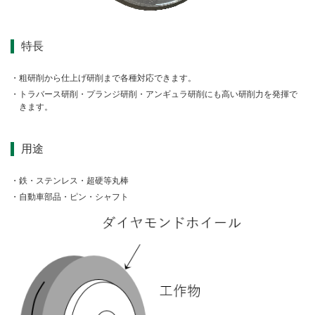
アスファルト切断用（中口径）
適応材料表
Webカタログ
レスキュー災害救助用（中口径）
特長
研削用
事業所
補修加工
粗研削から仕上げ研削まで各種対応できます。
穿孔
トラバース研削・プランジ研削・アンギュラ研削にも高い研削力を発揮で
きます。
集じん工具
研磨用
用途
鉄・ステンレス・超硬等丸棒
自動車部品・ピン・シャフト