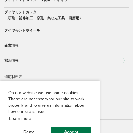
曲線切断用
ダイヤモンドカッター
コンクリート・ブロック切断用
（研削・補修加工・穿孔・集じん工具・研磨用）
ブロック切断用
石材切断用
研削用
ダイヤモンドホイール
石材切断用
鋳鉄管切断用
補修加工
タイル切断用
レジンボンド製品
企業情報
アスファルト切断用
穿孔
瓦切断用
ビトリボンド製品
レスキュー災害救助用
会社概要
採用情報
集じん工具
鋳鉄管切断用
メタルボンド製品
役員一覧
研磨用
適応材料表
塩ビパイプ切断用
電着・溶着製品
沿革
Webカタログ
その他ドレッサー・一般砥石
On our website we use some cookies.
事業所
These are necessary for our site to work
安全にご使用頂くために
properly and to give us information about
ダイヤモンドカッターの豆知識
how our site is used.
Learn more
サイトの利用条件等
個人情報保護ポリシー
Deny
Accept